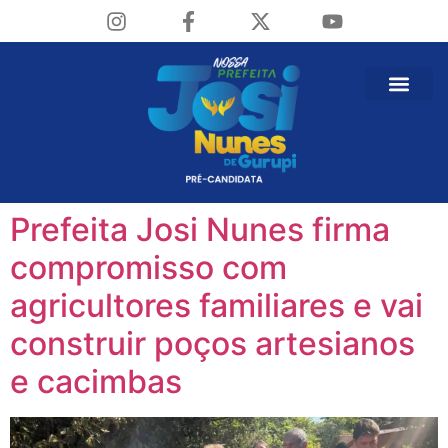
Prefeita Josi Nunes firma
compromisso com
agricultores familiares e vai
construir poços artesianos
e cacimbas