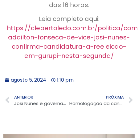
das 16 horas.
Leia completo aqui:
https://clebertoledo.com.br/politica/com
adailton-fonseca-de-vice-josi-nunes-
confirma-candidatura-a-reeleicao-
em-gurupi-nesta-segunda/
agosto 5, 2024
1:10 pm
ANTERIOR
PRÓXIMA
Josi Nunes e governador Wanderlei Barbosa discutem parcerias entre estado e Gurupi
Homologação da candidatura de Josi Nunes marca maior convenção da história de Gurupi