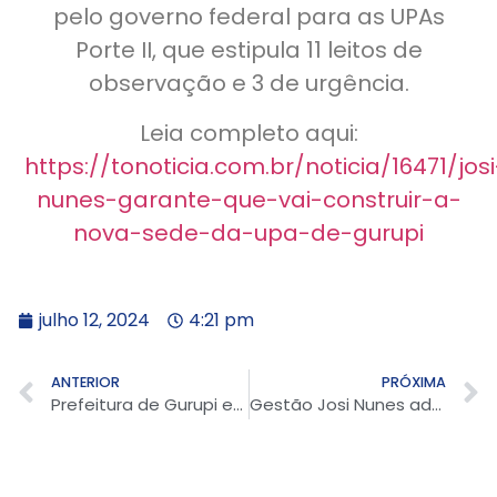
pelo governo federal para as UPAs
Porte II, que estipula 11 leitos de
observação e 3 de urgência.
Leia completo aqui:
https://tonoticia.com.br/noticia/16471/josi
nunes-garante-que-vai-construir-a-
nova-sede-da-upa-de-gurupi
julho 12, 2024
4:21 pm
ANTERIOR
PRÓXIMA
Prefeitura de Gurupi em parceria com UFT oferece capacitação para mulheres em estado de vulnerabilidade
Gestão Josi Nunes adquire novas ambulâncias e vans para transporte de pacientes em Gurupi